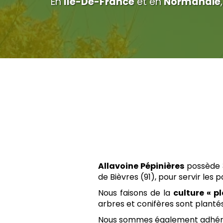
En
Île-De-France
et en
Normandie
Allavoine Pépinières
possède 3
de Bièvres (91), pour servir les 
Nous faisons de la
culture « pl
arbres et conifères sont planté
Nous sommes également adhérent