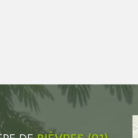
3 000
ARBRES ET CONIFÈRES
et arbustes tiges plantés en pleine terre chaque
année