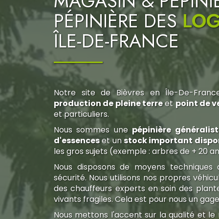
MAGASIN & PÉPINI
PÉPINIÈRE DES
LOG
ÎLE-DE-FRANCE
Notre site de Bièvres en Île-De-Fran
production de pleine terre
et
point de v
et particuliers.
Nous sommes une
pépinière généralist
d'essences
et un
stock important dispo
les gros sujets (exemple : arbres de + 20 an
Nous disposons de moyens techniques
sécurité. Nous utilisons nos propres véhic
des chauffeurs experts en soin des plant
vivants fragiles. Cela est pour nous un gage
Nous mettons l'accent sur la qualité et le 