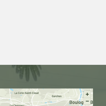
100 000
PLANTES
mises en conteneurs chaque année