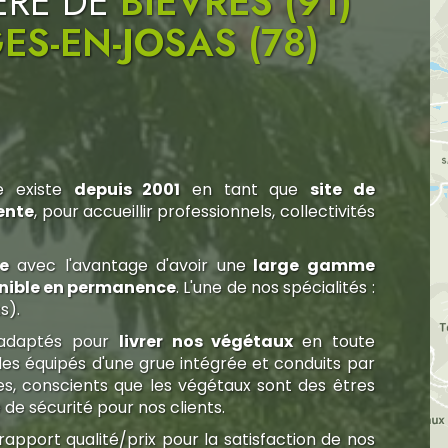
ÈRE DE
BIÈVRES (91)
ES-EN-JOSAS (78)
ce existe
depuis 2001
en tant que
site de
ente
, pour accueillir professionnels, collectivités
e
avec l'avantage d'avoir une
large gamme
nible en permanence
. L'une de nos spécialités :
s).
 adaptés pour
livrer nos végétaux
en toute
ules équipés d'une grue intégrée et conduits par
es, conscients que les végétaux sont des êtres
 de sécurité pour nos clients.
rapport qualité/prix pour la satisfaction de nos