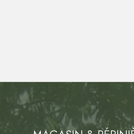
3
SITES
de production