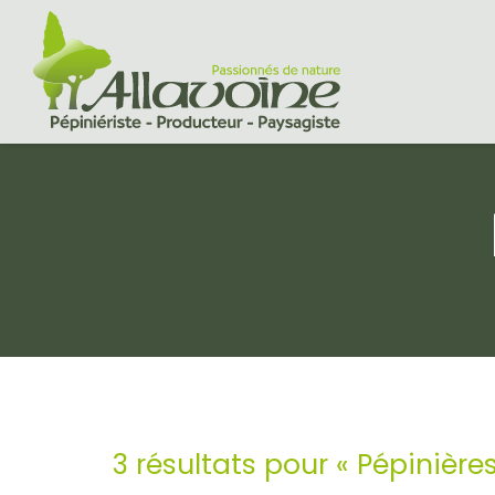
3 résultats pour «
Pépinière