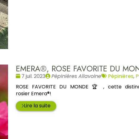
EMERA®, ROSE FAVORITE DU MO
Date
Publié
Tags
7 juil. 2023
Pépinières Allavoine
Pépinières
,
P
:
par
:
ROSE FAVORITE DU MONDE 🏆 , cette distinc
rosier Emera®!
Lire la suite