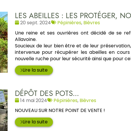
LES ABEILLES : LES PROTÉGER, NO
Date
Tags
20 sept. 2024
Pépinières
,
Bièvres
:
:
Une reine et ses ouvrières ont décidé de se ref
Allavoine.
Soucieux de leur bien être et de leur préservation,
intervenue pour récupérer les abeilles en cours 
nouvelle ruche pour leur sécurité ainsi que pour cel
Lire la suite
DÉPÔT DES POTS...
Date
Tags
14 mai 2024
Pépinières
,
Bièvres
:
:
NOUVEAU SUR NOTRE POINT DE VENTE !
Lire la suite