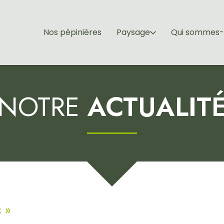
Nos pépinières
Paysage
Qui sommes-
NOTRE
ACTUALIT
s
»