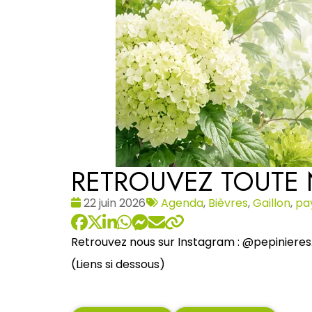
RETROUVEZ TOUTE 
Date
Tags
22 juin 2026
Agenda
,
Bièvres
,
Gaillon
,
pa
:
:
Retrouvez nous sur Instagram : @pepinieres.
(Liens si dessous)