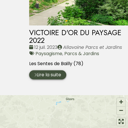
VICTOIRE D'OR DU PAYSAGE
2022
Date
Publié
12 juil. 2023
Allavoine Parcs et Jardins
:
Tags
par
Paysagisme
,
Parcs & Jardins
:
Les Sentes de Bailly (78)
Lire la suite