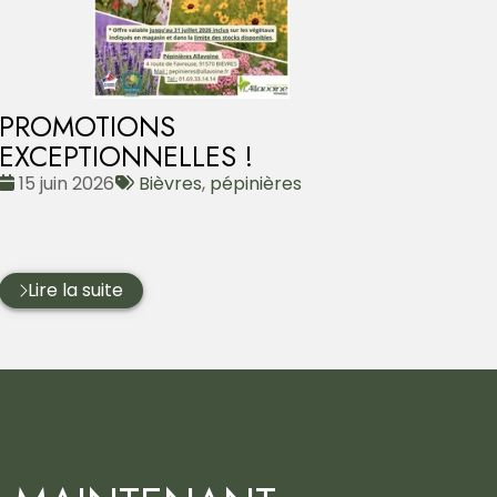
PROMOTIONS
EXCEPTIONNELLES !
Date
Tags
15 juin 2026
Bièvres
,
pépinières
:
:
Lire la suite