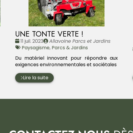
UNE TONTE VERTE !
Date
Publié
11 juil. 2023
Allavoine Parcs et Jardins
:
Tags
par
Paysagisme
,
Parcs & Jardins
:
Du matériel innovant pour répondre aux
exigences environnementales et sociétales
Lire la suite