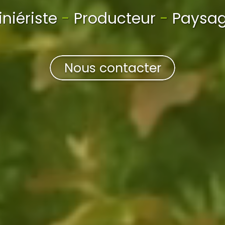
iniériste
-
Producteur
-
Paysag
Nous contacter