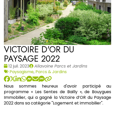
VICTOIRE D'OR DU
PAYSAGE 2022
Date
Publié
12 juil. 2023
Allavoine Parcs et Jardins
:
Tags
par
Paysagisme
,
Parcs & Jardins
:
Nous sommes heureux d'avoir participé au
programme « Les Sentes de Bailly », de Bouygues
Immobilier, qui
a gagné la
Victoire d’OR du Paysage
2022
dans sa catégorie "Logement et immobilier".