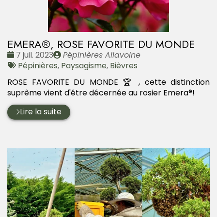
EMERA®, ROSE FAVORITE DU MONDE
Date
Publié
7 juil. 2023
Pépinières Allavoine
:
Tags
par
Pépinières
,
Paysagisme
,
Bièvres
:
ROSE FAVORITE DU MONDE 🏆 , cette distinction
suprême vient d'être décernée au rosier Emera®!
Lire la suite