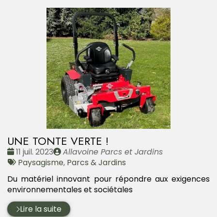
UNE TONTE VERTE !
Date
Publié
11 juil. 2023
Allavoine Parcs et Jardins
:
Tags
par
Paysagisme
,
Parcs & Jardins
:
Du matériel innovant pour répondre aux exigences
environnementales et sociétales
Lire la suite