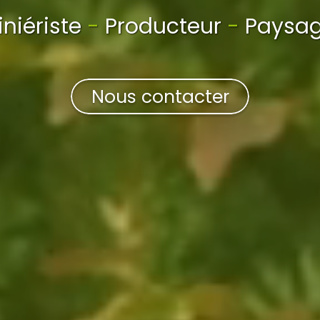
iniériste
-
Producteur
-
Paysag
Nous contacter